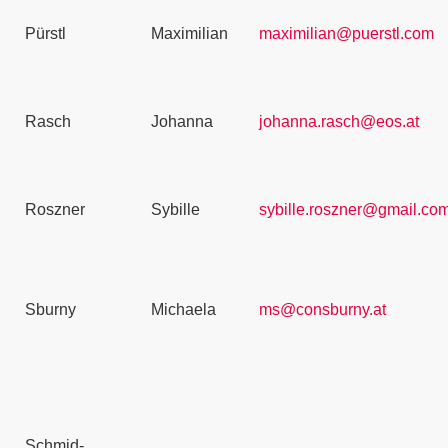
Pürstl
Maximilian
maximilian@puerstl.com
Rasch
Johanna
johanna.rasch@eos.at
Roszner
Sybille
sybille.roszner@gmail.co
Sburny
Michaela
ms@consburny.at
Schmid-