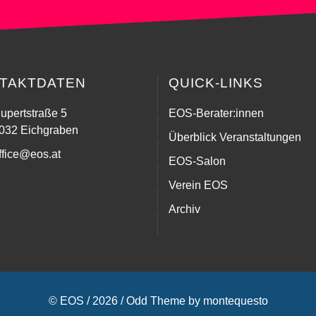
TAKTDATEN
QUICK-LINKS
upertstraße 5
EOS-Berater:innen
032 Eichgraben
Überblick Veranstaltungen
ffice@eos.at
EOS-Salon
Verein EOS
Archiv
© EOS / 2026 /
Odd Theme
by
montequesto